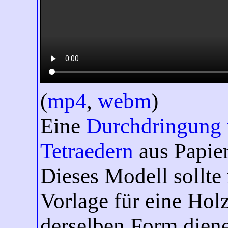
(
mp4
,
webm
)
Eine
Durchdringung 
Tetraedern
aus Papier
Dieses Modell sollte 
Vorlage für eine Hol
derselben Form diene