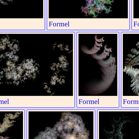
Formel
F
mel
Formel
Form