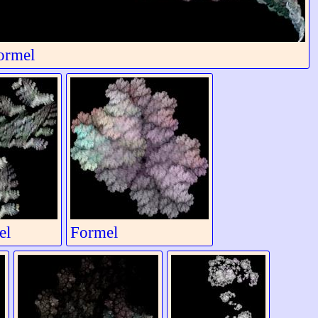
ormel
el
Formel