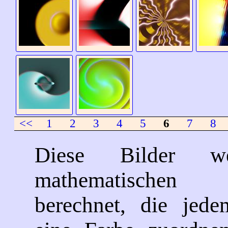
<<
1
2
3
4
5
6
7
8
Diese Bilder w
mathematische
berechnet, die jede