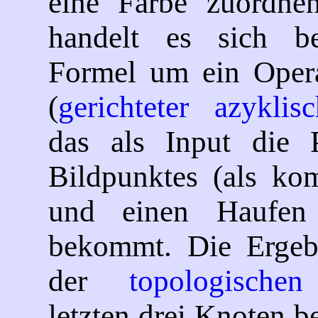
eine Farbe zuordnen
handelt es sich b
Formel um ein Opera
(
gerichteter azykli
das als Input die P
Bildpunktes (als ko
und einen Haufen 
bekommt. Die Ergebn
der
topologischen
letzten drei Knoten 