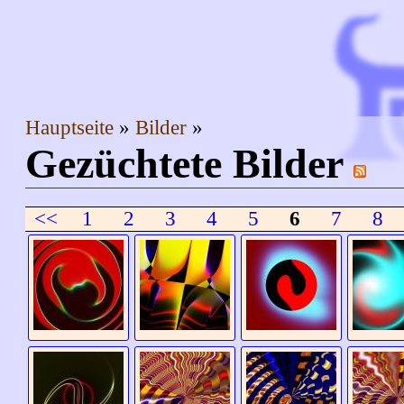
Hauptseite
Bilder
Gezüchtete Bilder
<<
1
2
3
4
5
6
7
8