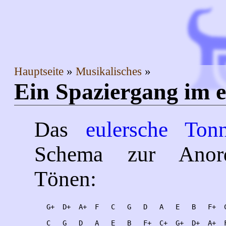
Hauptseite
Musikalisches
Ein Spaziergang im 
Das
eulersche Tonn
Schema zur Anor
Tönen:
   G+  D+  A+  F   C   G   D   A   E   B   F+  C
   C   G   D   A   E   B   F+  C+  G+  D+  A+  F