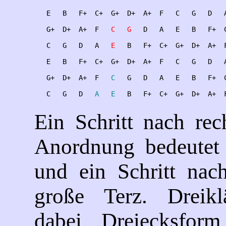
   E   B   F+  C+  G+  D+  A+  F   C   G   D   A
   G+  D+  A+  F   
C   G
   D   A   E   B   F+  C
   C   G   D   A   
E
   B   F+  C+  G+  D+  A+  F
   E   B   F+  C+  G+  D+  A+  F   C   G   D   A
   G+  D+  A+  F   
C
   G   D   A   E   B   F+  C
   C   G   D   
A   E
Ein Schritt nach rec
Anordnung bedeutet 
und ein Schritt nac
große Terz. Dreik
dabei Dreiecksfor