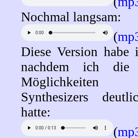
(
mp
Nochmal langsam:
(
mp
Diese Version habe 
nachdem ich die k
Möglichkeite
Synthesizers deutli
hatte:
(
mp