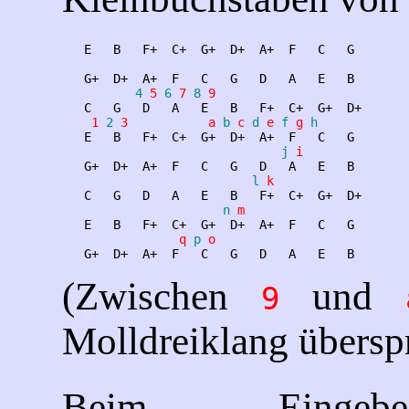
   E   B   F+  C+  G+  D+  A+  F   C   G 

   G+  D+  A+  F   C   G   D   A   E   B 

4
5
6
7
8
9
   C   G   D   A   E   B   F+  C+  G+  D+

1
2
3
a
b
c
d
e
f
g
h
   E   B   F+  C+  G+  D+  A+  F   C   G 

j
i
   G+  D+  A+  F   C   G   D   A   E   B 

l
k
   C   G   D   A   E   B   F+  C+  G+  D+

n
m
   E   B   F+  C+  G+  D+  A+  F   C   G 

q
p
o
(Zwischen
und
9
Molldreiklang übersp
Beim Einge